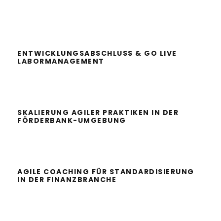
ENTWICKLUNGSABSCHLUSS & GO
LIVE LABORMANAGEMENT
ENTWICKLUNGSABSCHLUSS & GO LIVE
LABORMANAGEMENT
SKALIERUNG AGILER PRAKTIKEN IN
DER FÖRDERBANK-UMGEBUNG
SKALIERUNG AGILER PRAKTIKEN IN DER
FÖRDERBANK-UMGEBUNG
AGILE COACHING FÜR
STANDARDISIERUNG IN DER
FINANZBRANCHE
AGILE COACHING FÜR STANDARDISIERUNG
IN DER FINANZBRANCHE
PROZESSOPTIMIERUNG IM
FÖRDERANTRAGSMANAGEMENT
EINER FÖRDERBANK